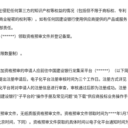
存在侵犯任何第三方的知识产权等权益的情况（包括但不限于商标权、专利
商业秘密的权利等）。如有任何因建设银行使用供应商提供的产品或服务
部责任。
（******）领取资格预审文件并登记备案。
有限数量制）。
参加资格预审的申请人应前往中国建设银行龙集采平台（******）（以下
人提出注册申请后，电子化平台注册审核时间为三个工作日。注册方式详见
子化平台将对申请人的注册信息进行审查，审核通过后即为注册成功。注册
建设银行”子平台的“操作手册及常见问题”处下载“供应商投标业务操作手
。
格预审文件，无纸质版资格预审文件。资格预审文件领取时间为****年5月
时**分（北京时间，下同）。资格预审文件获取的具体时间以电子化平台通知时间