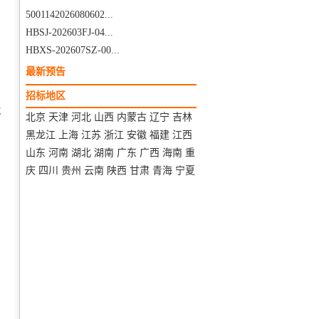
5001142026080602...
HBSJ-202603FJ-04...
HBXS-202607SZ-00...
最新预告
招标地区
诚
北京
天津
河北
山西
内蒙古
辽宁
吉林
黑龙江
上海
江苏
浙江
安徽
福建
江西
山东
河南
湖北
湖南
广东
广西
海南
重
庆
四川
贵州
云南
陕西
甘肃
青海
宁夏