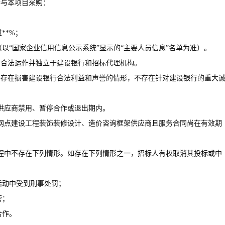
参与本项目采购：
**%；
以“国家企业信用信息公示系统”显示的“主要人员信息”名单为准）。
、合法运作并独立于建设银行和招标代理机构。
，不存在损害建设银行合法利益和声誉的情形，不存在针对建设银行的重大
行供应商禁用、暂停合作或退出期内。
业网点建设工程装饰装修设计、造价咨询框架供应商且服务合同尚在有效期
过程中不存在下列情形。如存在下列情形之一，招标人有权取消其投标或中
活动中受到刑事处罚；
营；
合作。