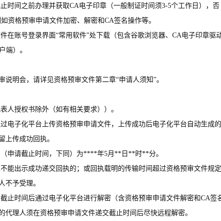
截止时间之前办理并获取CA电子印章（一般制证时间须3-5个工作日），否
例如资格预审申请文件加密、解密和CA签名操作等。
软件在账号登录界面“常用软件”处下载（包含谷歌浏览器、CA电子印章驱
客户端）。
审说明会，请详见资格预审文件第二章“申请人须知”。
代表人授权书除外（如有相关要求））。
可通过电子化平台上传资格预审申请文件，上传成功后电子化平台自动生成
留上传成功回执。
申请截止时间，下同）为****年5月**日**时**分。
，且不能出示成功递交回执的；或回执载明的传输时间超过资格预审文件规
人不予受理。
交截止时间后通过电子化平台进行解密（含资格预审申请文件解密和CA签
的代理人须在资格预审申请文件递交截止时间后尽快远程解密。