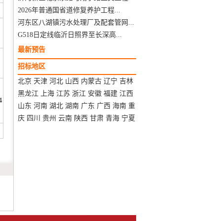
2026年普通国省道修复养护工程...
河东区八湖镇污水处理厂及配套管网...
G518日定线临沂日照界至长深高...
最新预告
招标地区
北京
天津
河北
山西
内蒙古
辽宁
吉林
黑龙江
上海
江苏
浙江
安徽
福建
江西
4
山东
河南
湖北
湖南
广东
广西
海南
重
庆
四川
贵州
云南
陕西
甘肃
青海
宁夏