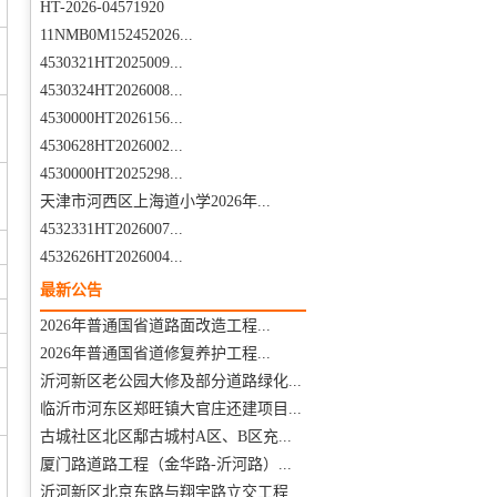
HT-2026-04571920
11NMB0M152452026...
4530321HT2025009...
4530324HT2026008...
4530000HT2026156...
4530628HT2026002...
4530000HT2025298...
天津市河西区上海道小学2026年...
4532331HT2026007...
4532626HT2026004...
最新公告
2026年普通国省道路面改造工程...
2026年普通国省道修复养护工程...
沂河新区老公园大修及部分道路绿化...
临沂市河东区郑旺镇大官庄还建项目...
古城社区北区鄅古城村A区、B区充...
厦门路道路工程（金华路-沂河路）...
沂河新区北京东路与翔宇路立交工程