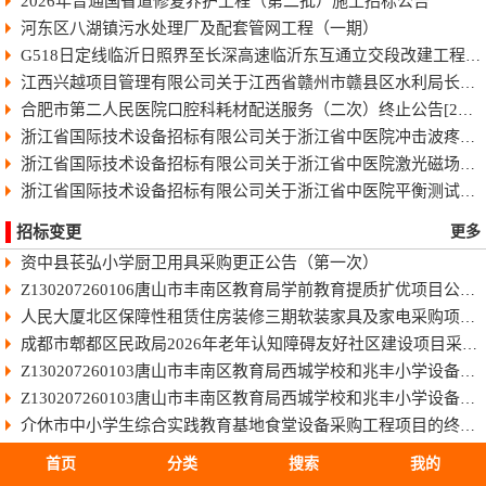
2026年普通国省道修复养护工程（第二批）施工招标公告
河东区八湖镇污水处理厂及配套管网工程（一期）
G518日定线临沂日照界至长深高速临沂东互通立交段改建工程快速化智慧公路施工招标公告
江西兴越项目管理有限公司关于江西省赣州市赣县区水利局长臂型中型蓝藻打捞干化一体船采购（项目编号：JXXY2026-GX-J002）的电子化竞争性谈判公告
合肥市第二人民医院口腔科耗材配送服务（二次）终止公告[2026]
浙江省国际技术设备招标有限公司关于浙江省中医院冲击波疼痛治疗仪项目中标(成交)结果公告
浙江省国际技术设备招标有限公司关于浙江省中医院激光磁场理疗仪项目中标(成交)结果公告
浙江省国际技术设备招标有限公司关于浙江省中医院平衡测试及训练系统项目中标(成交)结果公告
招标变更
更多
资中县苌弘小学厨卫用具采购更正公告（第一次）
Z130207260106唐山市丰南区教育局学前教育提质扩优项目公开招标
人民大厦北区保障性租赁住房装修三期软装家具及家电采购项目（项目编号：GXAD2026-G1-00001-GXLC）中标单位商务标作为附件上传的公告
成都市郫都区民政局2026年老年认知障碍友好社区建设项目采购更正公告（第一次）
Z130207260103唐山市丰南区教育局西城学校和兆丰小学设备购置项目公开招标[澄清公告]
Z130207260103唐山市丰南区教育局西城学校和兆丰小学设备购置项目公开招标
介休市中小学生综合实践教育基地食堂设备采购工程项目的终止公告
雅安市雨城区人民医院消杀及防护耗材采购项目(三次)结果更正公告（第一次）
首页
分类
搜索
我的
成都市交通运输局成都都市圈交通发展报告项目结果更正公告（第一次）