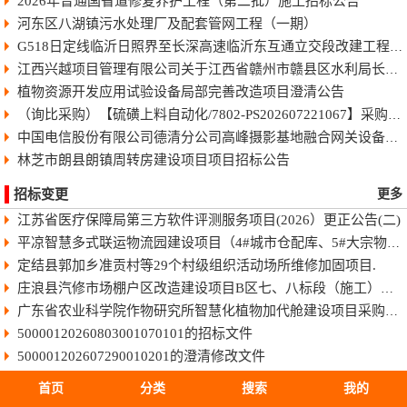
2026年普通国省道修复养护工程（第二批）施工招标公告
河东区八湖镇污水处理厂及配套管网工程（一期）
G518日定线临沂日照界至长深高速临沂东互通立交段改建工程快速化智慧公路施工招标公告
江西兴越项目管理有限公司关于江西省赣州市赣县区水利局长臂型中型蓝藻打捞干化一体船采购（项目编号：JXXY2026-GX-J002）的电子化竞争性谈判公告
植物资源开发应用试验设备局部完善改造项目澄清公告
（询比采购）【硫磺上料自动化/7802-PS202607221067】采购变更公告（第8号）
中国电信股份有限公司德清分公司高峰摄影基地融合网关设备采购项目-终止公告
林芝市朗县朗镇周转房建设项目项目招标公告
招标变更
更多
江苏省医疗保障局第三方软件评测服务项目(2026）更正公告(二)
平凉智慧多式联运物流园建设项目（4#城市仓配库、5#大宗物资库、场地强夯及地基处理）监理招标文件
定结县郭加乡准贡村等29个村级组织活动场所维修加固项目.
庄浪县汽修市场棚户区改造建设项目B区七、八标段（施工）招标文件
广东省农业科学院作物研究所智慧化植物加代舱建设项目采购更正公告（第一次）
50000120260803001070101的招标文件
500001202607290010201的澄清修改文件
50011420260806025010101的招标文件
首页
分类
搜索
我的
HBSJ-202603FJ-045003002的招标文件