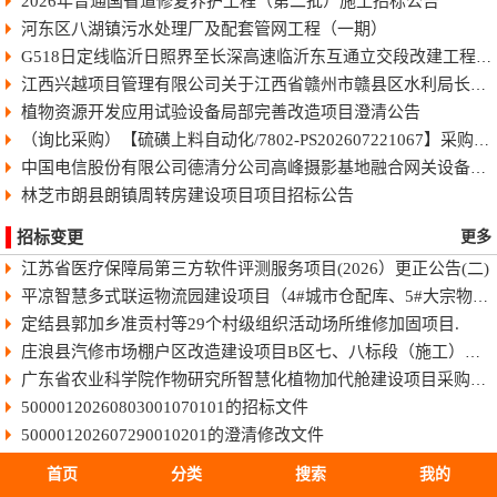
2026年普通国省道修复养护工程（第二批）施工招标公告
河东区八湖镇污水处理厂及配套管网工程（一期）
G518日定线临沂日照界至长深高速临沂东互通立交段改建工程快速化智慧公路施工招标公告
江西兴越项目管理有限公司关于江西省赣州市赣县区水利局长臂型中型蓝藻打捞干化一体船采购（项目编号：JXXY2026-GX-J002）的电子化竞争性谈判公告
植物资源开发应用试验设备局部完善改造项目澄清公告
（询比采购）【硫磺上料自动化/7802-PS202607221067】采购变更公告（第8号）
中国电信股份有限公司德清分公司高峰摄影基地融合网关设备采购项目-终止公告
林芝市朗县朗镇周转房建设项目项目招标公告
招标变更
更多
江苏省医疗保障局第三方软件评测服务项目(2026）更正公告(二)
平凉智慧多式联运物流园建设项目（4#城市仓配库、5#大宗物资库、场地强夯及地基处理）监理招标文件
定结县郭加乡准贡村等29个村级组织活动场所维修加固项目.
庄浪县汽修市场棚户区改造建设项目B区七、八标段（施工）招标文件
广东省农业科学院作物研究所智慧化植物加代舱建设项目采购更正公告（第一次）
50000120260803001070101的招标文件
500001202607290010201的澄清修改文件
50011420260806025010101的招标文件
首页
分类
搜索
我的
HBSJ-202603FJ-045003002的招标文件