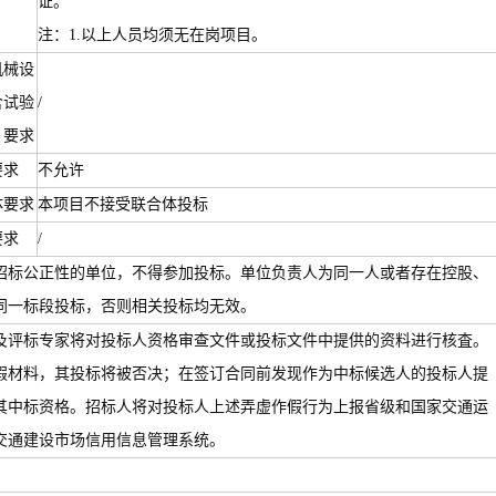
证。
注：1.以上人员均须无在岗项目。
机械设
含试验
/
）要求
要求
不允许
体要求
本项目不接受联合体投标
要求
/
招标公正性的单位，不得参加投标。单位负责人为同一人或者存在控股、
同一标段投标，否则相关投标均无效。
及评标专家将对投标人资格审查文件或投标文件中提供的资料进行核査。
假材料，其投标将被否决；在签订合同前发现作为中标候选人的投标人提
其中标资格。招标人将对投标人上述弄虚作假行为上报省级和国家交通运
交通建设市场信用信息管理系统。