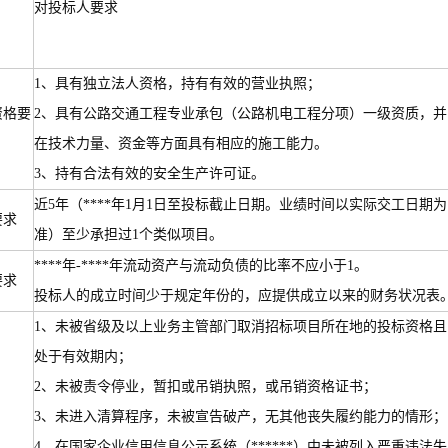
对投标人要求
1、具有独立法人资格，持有有效的营业执照；
资格要
2、具有公路交通工程专业承包（公路机电工程分项）一级资质，并
在技术力量、资金等方面具有相应的施工能力。
3、持有合法有效的安全生产许可证。
近5年（****年1月1日至投标截止日期。业绩时间以实际交工日期为
要求
准）至少承担过1个类似项目。
****年-****年流动资产与流动负债的比率不应小于1。
要求
投标人的成立时间少于规定年份的，应提供成立以来的财务状况表
1、未被省级及以上业务主管部门取消招标项目所在地的投标资格且
处于有效期内；
2、未被责令停业，暂扣或吊销执照，或吊销资格证书；
3、未进入清算程序，未被宣告破产，无其他丧失履约能力的情形；
4、在国家企业信用信息公示系统（******）中未被列入严重违法失