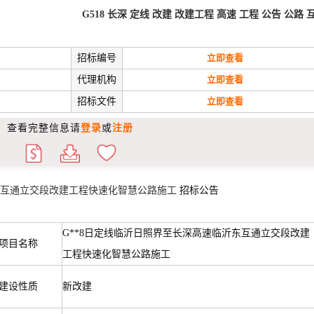
G518
长深
定线
改建
改建工程
高速
工程
公告
公路
招标编号
立即查看
代理机构
立即查看
招标文件
立即查看
查看完整信息请
登录
或
注册
沂东互通立交段改建工程快速化智慧公路施工
招标公告
G**8日定线临沂日照界至长深高速临沂东互通立交段改建
项目名称
工程快速化智慧公路施工
建设性质
新改建