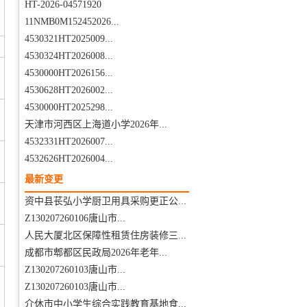
HT-2026-04571920
11NMB0M152452026...
4530321HT2025009...
4530324HT2026008...
4530000HT2026156...
4530628HT2026002...
4530000HT2025298...
天津市河西区上海道小学2026年...
4532331HT2026007...
4532626HT2026004...
最新变更
资中县苌弘小学厨卫用具采购更正公...
Z130207260106唐山市...
人民大厦北区保障性租赁住房装修三...
成都市郫都区民政局2026年老年...
Z130207260103唐山市...
Z130207260103唐山市...
介休市中小学生综合实践教育基地食...