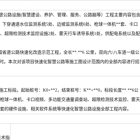
化智慧公路设施(智慧建设、养护、管理、服务、公路脑等）工程主要内容包
、下穿通道水位监测系统5处、边坡监测系统6处、枪球一体机**套、卡口
处、超限检测技术监控设施2处、雾天行车诱导系统1处，供配电系统以及配
省道公路快速化改造示范工程，全长**.**6 公里，双向六/八车道一级公
/小时。本次对该项目快速化智慧公路等施工图设计范围内的全部内容进行招
标段。起始桩号：K0+**2，结束桩号：K**+**0，标段长度**.**6公
枪球一体机、卡口视频、多功能交通量调查站、超限检测技术监控、雾天
套的硬件设施、相关软件系统等快速化智慧公路设施全部工程内容。
技术指