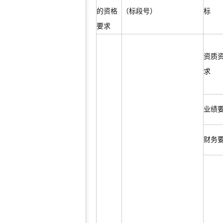
的资格
（标段号）
标
要求
资质
求
业绩
财务