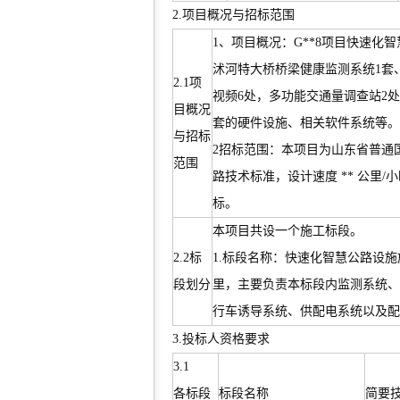
2.项目概况与招标范围
1、项目概况：G**8项目快速
沭河特大桥桥梁健康监测系统1套
2.1项
视频6处，多功能交通量调查站2
目概况
套的硬件设施、相关软件系统等。
与招标
2招标范围：本项目为山东省普通国
范围
路技术标准，设计速度 ** 公里
标。
本项目共设一个施工标段。
2.2标
1.标段名称：快速化智慧公路设施施工
段划分
里，主要负责本标段内监测系统、
行车诱导系统、供配电系统以及配
3.投标人资格要求
3.1
各标段
标段名称
简要