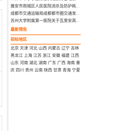
雅安市雨城区人民医院消杀及防护耗...
成都市交通运输局成都都市圈交通发...
含
苏州大学附属第一医院关于瓦里安高...
最新预告
招标地区
北京
天津
河北
山西
内蒙古
辽宁
吉林
黑龙江
上海
江苏
浙江
安徽
福建
江西
山东
河南
湖北
湖南
广东
广西
海南
重
庆
四川
贵州
云南
陕西
甘肃
青海
宁夏