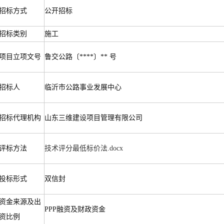
招标方式
公开招标
招标类别
施工
项目立项文号
鲁交公路〔****〕** 号
招标人
临沂市公路事业发展中心
招标代理机构
山东三维建设项目管理有限公司
评标方法
技术评分最低标价法.docx
投标形式
双信封
资金来源及出
PPP融资及财政资金
资比例