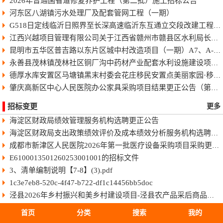
2026年普通国省道修复养护工程（第二批）施工招标公告
河东区八湖镇污水处理厂及配套管网工程（一期）
G518日定线临沂日照界至长深高速临沂东互通立交段改建工程快速化智慧公路施工招标公告
江西兴越项目管理有限公司关于江西省赣州市赣县区水利局长臂型中型蓝藻打捞干化一体船采购（项目编号：JXXY2026-GX-J002）的电子化竞争性谈判公告
昆明市五华区普吉路以东片区城中村改造项目（一期）A7、A-4-2地块安置房项目供配电设计施工一体化工程招标公告
永善县茂林镇茂林社区铜厂沟中药材产业配套水利设施建设项目招标公告
德厚水库安置区马塘镇黑末村委会花庄移民安置点美丽家园·移民新村建设项目招标公告
肇庆高新区中心人民医院办公家具采购项目结果更正公告（第一次）
招标变更
更多
海淀区财政局绩效管理服务机构选聘更正公告
海淀区财政局支出政策绩效评价及成本绩效分析服务机构选聘更正公告
成都市新津区人民医院2026年第一批医疗设备采购项目采购更正公告（第一次）
E6100013501260253001001的招标文件
3、清单编制说明【7-8】(3).pdf
1c3e7eb8-520c-4f47-b722-df1c14456bb5doc
泾县2026年乡村振兴和美乡村建设项目-泾县农产品采后商品化处理设施建设项目（EPC）
宝丰县交通运输局宝丰县焦唐高速前营站连接线S241至G207段公路改建工程（一期）项目第一标段(包)
首页
分类
搜索
我的
乐山市沙湾小学采购课桌椅、柜及办公家具等设备项目结果更正公告（第一次）