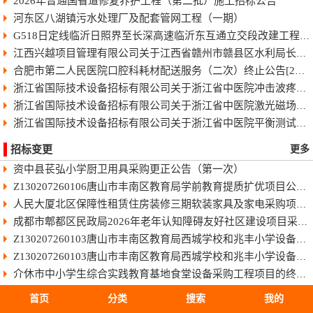
2026年普通国省道修复养护工程（第二批）施工招标公告
河东区八湖镇污水处理厂及配套管网工程（一期）
G518日定线临沂日照界至长深高速临沂东互通立交段改建工程快速化智慧公路施工招标公告
江西兴越项目管理有限公司关于江西省赣州市赣县区水利局长臂型中型蓝藻打捞干化一体船采购（项目编号：JXXY2026-GX-J002）的电子化竞争性谈判公告
合肥市第二人民医院口腔科耗材配送服务（二次）终止公告[2026]
浙江省国际技术设备招标有限公司关于浙江省中医院冲击波疼痛治疗仪项目中标(成交)结果公告
浙江省国际技术设备招标有限公司关于浙江省中医院激光磁场理疗仪项目中标(成交)结果公告
浙江省国际技术设备招标有限公司关于浙江省中医院平衡测试及训练系统项目中标(成交)结果公告
招标变更
更多
资中县苌弘小学厨卫用具采购更正公告（第一次）
Z130207260106唐山市丰南区教育局学前教育提质扩优项目公开招标
人民大厦北区保障性租赁住房装修三期软装家具及家电采购项目（项目编号：GXAD2026-G1-00001-GXLC）中标单位商务标作为附件上传的公告
成都市郫都区民政局2026年老年认知障碍友好社区建设项目采购更正公告（第一次）
Z130207260103唐山市丰南区教育局西城学校和兆丰小学设备购置项目公开招标[澄清公告]
Z130207260103唐山市丰南区教育局西城学校和兆丰小学设备购置项目公开招标
介休市中小学生综合实践教育基地食堂设备采购工程项目的终止公告
雅安市雨城区人民医院消杀及防护耗材采购项目(三次)结果更正公告（第一次）
首页
分类
搜索
我的
成都市交通运输局成都都市圈交通发展报告项目结果更正公告（第一次）