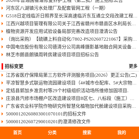
2026年普通国省道修复养护工程（第二批）施工招标公告
河东区八湖镇污水处理厂及配套管网工程（一期）
G518日定线临沂日照界至长深高速临沂东互通立交段改建工程快速化智慧公路施工招标公告
江西兴越项目管理有限公司关于江西省赣州市赣县区水利局长臂型中型蓝藻打捞干化一体船采购（项目编号：JXXY2026-GX-J002）的电子化竞争性谈判公告
植物资源开发应用试验设备局部完善改造项目澄清公告
（询比采购）【硫磺上料自动化/7802-PS202607221067】采购变更公告（第8号）
中国电信股份有限公司德清分公司高峰摄影基地融合网关设备采购项目-终止公告
林芝市朗县朗镇周转房建设项目项目招标公告
招标变更
更多
江苏省医疗保障局第三方软件评测服务项目(2026）更正公告(二)
平凉智慧多式联运物流园建设项目（4#城市仓配库、5#大宗物资库、场地强夯及地基处理）监理招标文件
定结县郭加乡准贡村等29个村级组织活动场所维修加固项目.
庄浪县汽修市场棚户区改造建设项目B区七、八标段（施工）招标文件
广东省农业科学院作物研究所智慧化植物加代舱建设项目采购更正公告（第一次）
50000120260803001070101的招标文件
500001202607290010201的澄清修改文件
50011420260806025010101的招标文件
首页
分类
搜索
我的
HBSJ-202603FJ-045003002的招标文件