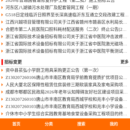
2026年普通国省道修复养护工程（第二批）施工招标公告
河东区八湖镇污水处理厂及配套管网工程（一期）
G518日定线临沂日照界至长深高速临沂东互通立交段改建工程快速化智慧公路施工招标公告
江西兴越项目管理有限公司关于江西省赣州市赣县区水利局长臂型中型蓝藻打捞干化一体船采购（项目编号：JXXY2026-GX-J002）的电子化竞争性谈判公告
合肥市第二人民医院口腔科耗材配送服务（二次）终止公告[2026]
浙江省国际技术设备招标有限公司关于浙江省中医院冲击波疼痛治疗仪项目中标(成交)结果公告
浙江省国际技术设备招标有限公司关于浙江省中医院激光磁场理疗仪项目中标(成交)结果公告
浙江省国际技术设备招标有限公司关于浙江省中医院平衡测试及训练系统项目中标(成交)结果公告
招标变更
更多
资中县苌弘小学厨卫用具采购更正公告（第一次）
Z130207260106唐山市丰南区教育局学前教育提质扩优项目公开招标
人民大厦北区保障性租赁住房装修三期软装家具及家电采购项目（项目编号：GXAD2026-G1-00001-GXLC）中标单位商务标作为附件上传的公告
成都市郫都区民政局2026年老年认知障碍友好社区建设项目采购更正公告（第一次）
Z130207260103唐山市丰南区教育局西城学校和兆丰小学设备购置项目公开招标[澄清公告]
Z130207260103唐山市丰南区教育局西城学校和兆丰小学设备购置项目公开招标
介休市中小学生综合实践教育基地食堂设备采购工程项目的终止公告
雅安市雨城区人民医院消杀及防护耗材采购项目(三次)结果更正公告（第一次）
首页
分类
搜索
我的
成都市交通运输局成都都市圈交通发展报告项目结果更正公告（第一次）