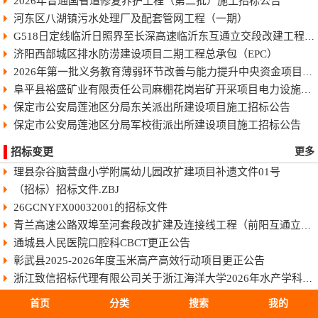
2026年普通国省道修复养护工程（第二批）施工招标公告
河东区八湖镇污水处理厂及配套管网工程（一期）
G518日定线临沂日照界至长深高速临沂东互通立交段改建工程快速化智慧公路施工招标公告
济阳西部城区排水防涝建设项目二期工程总承包（EPC）
2026年第一批义务教育薄弱环节改善与能力提升中央资金项目-藤县和平镇第一初级中学学生宿舍楼工程项目施工招标
阜平县裕盛矿业有限责任公司麻棚花岗岩矿开采项目电力设施设计采购施工总承包（二次）招标公告
保定市公安局莲池区分局东关派出所建设项目施工招标公告
保定市公安局莲池区分局军校街派出所建设项目施工招标公告
招标变更
更多
理县杂谷脑营盘小学附属幼儿园改扩建项目补遗文件01号
（招标）招标文件.ZBJ
26GCNYFX00032001的招标文件
青兰高速公路双埠至河套段改扩建及连接线工程（前阳互通立交北向匝道工程）机电工程施工1标段招标文件
通城县人民医院口腔科CBCT更正公告
彰武县2025-2026年度玉米高产高效行动项目更正公告
浙江致信招标代理有限公司关于浙江海洋大学2026年水产学科建设设备采购项目的更正公告
温州市信合工程咨询有限公司关于2026年苍南县困难残疾人家庭居住环境提升项目的更正公告（四）
首页
分类
搜索
我的
浙江省成套招标代理有限公司关于湖州市中心医院生化免疫试剂集约化服务采购项目的更正公告