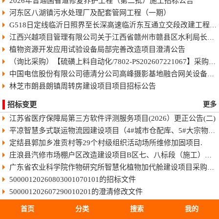
2026年普通国省道修复养护工程（第二批）施工招标公告
河东区八湖镇污水处理厂及配套管网工程（一期）
G518日定线临沂日照界至长深高速临沂东互通立交段改建工程快速化智慧公路施工招标公告
江西兴越项目管理有限公司关于江西省赣州市赣县区水利局长臂型中型蓝藻打捞干化一体船采购（项目编号：JXXY2026-GX-J002）的电子化竞争性谈判公告
植物资源开发应用试验设备局部完善改造项目澄清公告
（询比采购）【硫磺上料自动化/7802-PS202607221067】采购变更公告（第8号）
中国电信股份有限公司德清分公司高峰摄影基地融合网关设备采购项目-终止公告
林芝市朗县朗镇周转房建设项目项目招标公告
招标变更
更多
江苏省医疗保障局第三方软件评测服务项目(2026）更正公告(二)
平凉智慧多式联运物流园建设项目（4#城市仓配库、5#大宗物资库、场地强夯及地基处理）监理招标文件
定结县郭加乡准贡村等29个村级组织活动场所维修加固项目.
庄浪县汽修市场棚户区改造建设项目B区七、八标段（施工）招标文件
广东省农业科学院作物研究所智慧化植物加代舱建设项目采购更正公告（第一次）
50000120260803001070101的招标文件
500001202607290010201的澄清修改文件
50011420260806025010101的招标文件
首页
分类
搜索
我的
HBSJ-202603FJ-045003002的招标文件