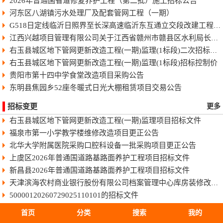
2026年普通国省道修复养护工程（第二批）施工招标公告
河东区八湖镇污水处理厂及配套管网工程（一期）
G518日定线临沂日照界至长深高速临沂东互通立交段改建工程快速化智慧公路施工招标公告
江西兴越项目管理有限公司关于江西省赣州市赣县区水利局长臂型中型蓝藻打捞干化一体船采购（项目编号：JXXY2026-GX-J002）的电子化竞争性谈判公告
右玉县城区地下管网更新改造工程(一期)监理(1标段)二次招标公告
右玉县城区地下管网更新改造工程(一期)监理(1标段)招标控制价
贵阳市第十四中学食堂改造项目采购公告
东明县焦园乡52座冬暖式日光大棚租赁项目交易公告
招标变更
更多
右玉县城区地下管网更新改造工程(一期)监理项目招标文件
福泉市第一小学教学楼维修改造项目更正公告
北华大学附属医院采购口腔科设备一批采购项目更正公告
上虞区2026年普通国道路基路面养护工程项目招标文件
新昌县2026年普通国道路基路面养护工程项目招标文件
天津滨海农村商业银行股份有限公司档案管理中心库房装修改造工程1标段招标文件
50000120260729025110101的招标文件
HBSJ-202411FJ-253002002的招标文件
首页
分类
搜索
我的
HBYM-202607QG-011001001的招标文件