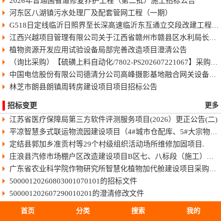
2026年普通国省道修复养护工程（第二批）施工招标公告
河东区八湖镇污水处理厂及配套管网工程（一期）
G518日定线临沂日照界至长深高速临沂东互通立交段改建工程快速化智慧公路施工招标公告
江西兴越项目管理有限公司关于江西省赣州市赣县区水利局长臂型中型蓝藻打捞干化一体船采购（项目编号：JXXY2026-GX-J002）的电子化竞争性谈判公告
植物资源开发应用试验设备局部完善改造项目澄清公告
（询比采购）【硫磺上料自动化/7802-PS202607221067】采购变更公告（第8号）
中国电信股份有限公司德清分公司高峰摄影基地融合网关设备采购项目-终止公告
林芝市朗县朗镇周转房建设项目项目招标公告
招标变更
更多
江苏省医疗保障局第三方软件评测服务项目(2026）更正公告(二)
平凉智慧多式联运物流园建设项目（4#城市仓配库、5#大宗物资库、场地强夯及地基处理）监理招标文件
定结县郭加乡准贡村等29个村级组织活动场所维修加固项目.
庄浪县汽修市场棚户区改造建设项目B区七、八标段（施工）招标文件
广东省农业科学院作物研究所智慧化植物加代舱建设项目采购更正公告（第一次）
50000120260803001070101的招标文件
500001202607290010201的澄清修改文件
50011420260806025010101的招标文件
首页
分类
搜索
我的
HBSJ-202603FJ-045003002的招标文件