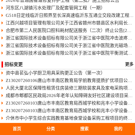
2026年普通国省道修复养护工程（第二批）施工招标公告
河东区八湖镇污水处理厂及配套管网工程（一期）
G518日定线临沂日照界至长深高速临沂东互通立交段改建工程快速化智慧公路施工招标公告
江西兴越项目管理有限公司关于江西省赣州市赣县区水利局长臂型中型蓝藻打捞干化一体船采购（项目编号：JXXY2026-GX-J002）的电子化竞争性谈判公告
合肥市第二人民医院口腔科耗材配送服务（二次）终止公告[2026]
浙江省国际技术设备招标有限公司关于浙江省中医院冲击波疼痛治疗仪项目中标(成交)结果公告
浙江省国际技术设备招标有限公司关于浙江省中医院激光磁场理疗仪项目中标(成交)结果公告
浙江省国际技术设备招标有限公司关于浙江省中医院平衡测试及训练系统项目中标(成交)结果公告
招标变更
更多
资中县苌弘小学厨卫用具采购更正公告（第一次）
Z130207260106唐山市丰南区教育局学前教育提质扩优项目公开招标
人民大厦北区保障性租赁住房装修三期软装家具及家电采购项目（项目编号：GXAD2026-G1-00001-GXLC）中标单位商务标作为附件上传的公告
成都市郫都区民政局2026年老年认知障碍友好社区建设项目采购更正公告（第一次）
Z130207260103唐山市丰南区教育局西城学校和兆丰小学设备购置项目公开招标[澄清公告]
Z130207260103唐山市丰南区教育局西城学校和兆丰小学设备购置项目公开招标
介休市中小学生综合实践教育基地食堂设备采购工程项目的终止公告
雅安市雨城区人民医院消杀及防护耗材采购项目(三次)结果更正公告（第一次）
首页
分类
搜索
我的
成都市交通运输局成都都市圈交通发展报告项目结果更正公告（第一次）