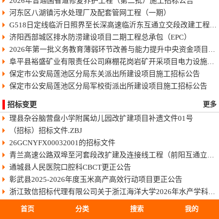
2026年普通国省道修复养护工程（第二批）施工招标公告
河东区八湖镇污水处理厂及配套管网工程（一期）
G518日定线临沂日照界至长深高速临沂东互通立交段改建工程快速化智慧公路施工招标公告
济阳西部城区排水防涝建设项目二期工程总承包（EPC）
2026年第一批义务教育薄弱环节改善与能力提升中央资金项目-藤县和平镇第一初级中学学生宿舍楼工程项目施工招标
阜平县裕盛矿业有限责任公司麻棚花岗岩矿开采项目电力设施设计采购施工总承包（二次）招标公告
保定市公安局莲池区分局东关派出所建设项目施工招标公告
保定市公安局莲池区分局军校街派出所建设项目施工招标公告
招标变更
更多
理县杂谷脑营盘小学附属幼儿园改扩建项目补遗文件01号
（招标）招标文件.ZBJ
26GCNYFX00032001的招标文件
青兰高速公路双埠至河套段改扩建及连接线工程（前阳互通立交北向匝道工程）机电工程施工1标段招标文件
通城县人民医院口腔科CBCT更正公告
彰武县2025-2026年度玉米高产高效行动项目更正公告
浙江致信招标代理有限公司关于浙江海洋大学2026年水产学科建设设备采购项目的更正公告
温州市信合工程咨询有限公司关于2026年苍南县困难残疾人家庭居住环境提升项目的更正公告（四）
首页
分类
搜索
我的
浙江省成套招标代理有限公司关于湖州市中心医院生化免疫试剂集约化服务采购项目的更正公告