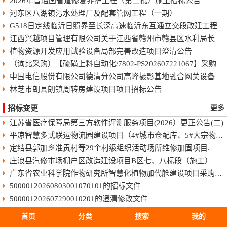
2026年普通国省道修复养护工程（第二批）施工招标公告
河东区八湖镇污水处理厂及配套管网工程（一期）
G518日定线临沂日照界至长深高速临沂东互通立交段改建工程快速化智慧公路施工招标公告
江西兴越项目管理有限公司关于江西省赣州市赣县区水利局长臂型中型蓝藻打捞干化一体船采购（项目编号：JXXY2026-GX-J002）的电子化竞争性谈判公告
植物资源开发应用试验设备局部完善改造项目澄清公告
（询比采购）【硫磺上料自动化/7802-PS202607221067】采购变更公告（第8号）
中国电信股份有限公司德清分公司高峰摄影基地融合网关设备采购项目-终止公告
林芝市朗县朗镇周转房建设项目项目招标公告
招标变更
更多
江苏省医疗保障局第三方软件评测服务项目(2026）更正公告(二)
平凉智慧多式联运物流园建设项目（4#城市仓配库、5#大宗物资库、场地强夯及地基处理）监理招标文件
定结县郭加乡准贡村等29个村级组织活动场所维修加固项目.
庄浪县汽修市场棚户区改造建设项目B区七、八标段（施工）招标文件
广东省农业科学院作物研究所智慧化植物加代舱建设项目采购更正公告（第一次）
50000120260803001070101的招标文件
500001202607290010201的澄清修改文件
50011420260806025010101的招标文件
首页
分类
搜索
我的
HBSJ-202603FJ-045003002的招标文件