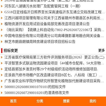
2026年普通国省道修复养护工程（第二批）施工招标公告
河东区八湖镇污水处理厂及配套管网工程（一期）
G518日定线临沂日照界至长深高速临沂东互通立交段改建工程快速化智慧公路施工招标公告
江西兴越项目管理有限公司关于江西省赣州市赣县区水利局长臂型中型蓝藻打捞干化一体船采购（项目编号：JXXY2026-GX-J002）的电子化竞争性谈判公告
植物资源开发应用试验设备局部完善改造项目澄清公告
（询比采购）【硫磺上料自动化/7802-PS202607221067】采购变更公告（第8号）
中国电信股份有限公司德清分公司高峰摄影基地融合网关设备采购项目-终止公告
林芝市朗县朗镇周转房建设项目项目招标公告
招标变更
更多
江苏省医疗保障局第三方软件评测服务项目(2026）更正公告(二)
平凉智慧多式联运物流园建设项目（4#城市仓配库、5#大宗物资库、场地强夯及地基处理）监理招标文件
定结县郭加乡准贡村等29个村级组织活动场所维修加固项目.
庄浪县汽修市场棚户区改造建设项目B区七、八标段（施工）招标文件
广东省农业科学院作物研究所智慧化植物加代舱建设项目采购更正公告（第一次）
50000120260803001070101的招标文件
500001202607290010201的澄清修改文件
50011420260806025010101的招标文件
首页
分类
搜索
我的
HBSJ-202603FJ-045003002的招标文件