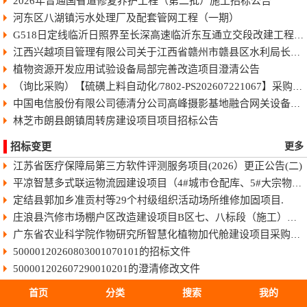
2026年普通国省道修复养护工程（第二批）施工招标公告
河东区八湖镇污水处理厂及配套管网工程（一期）
G518日定线临沂日照界至长深高速临沂东互通立交段改建工程快速化智慧公路施工招标公告
江西兴越项目管理有限公司关于江西省赣州市赣县区水利局长臂型中型蓝藻打捞干化一体船采购（项目编号：JXXY2026-GX-J002）的电子化竞争性谈判公告
植物资源开发应用试验设备局部完善改造项目澄清公告
（询比采购）【硫磺上料自动化/7802-PS202607221067】采购变更公告（第8号）
中国电信股份有限公司德清分公司高峰摄影基地融合网关设备采购项目-终止公告
林芝市朗县朗镇周转房建设项目项目招标公告
招标变更
更多
江苏省医疗保障局第三方软件评测服务项目(2026）更正公告(二)
平凉智慧多式联运物流园建设项目（4#城市仓配库、5#大宗物资库、场地强夯及地基处理）监理招标文件
定结县郭加乡准贡村等29个村级组织活动场所维修加固项目.
庄浪县汽修市场棚户区改造建设项目B区七、八标段（施工）招标文件
广东省农业科学院作物研究所智慧化植物加代舱建设项目采购更正公告（第一次）
50000120260803001070101的招标文件
500001202607290010201的澄清修改文件
50011420260806025010101的招标文件
首页
分类
搜索
我的
HBSJ-202603FJ-045003002的招标文件