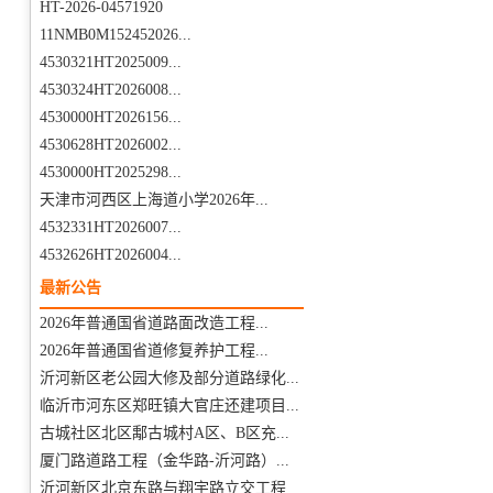
HT-2026-04571920
11NMB0M152452026...
4530321HT2025009...
4530324HT2026008...
4530000HT2026156...
4530628HT2026002...
4530000HT2025298...
天津市河西区上海道小学2026年...
4532331HT2026007...
4532626HT2026004...
最新公告
2026年普通国省道路面改造工程...
2026年普通国省道修复养护工程...
沂河新区老公园大修及部分道路绿化...
临沂市河东区郑旺镇大官庄还建项目...
古城社区北区鄅古城村A区、B区充...
厦门路道路工程（金华路-沂河路）...
沂河新区北京东路与翔宇路立交工程