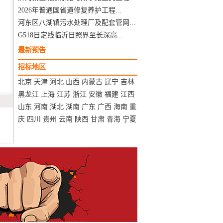
2026年普通国省道修复养护工程...
河东区八湖镇污水处理厂及配套管网...
G518日定线临沂日照界至长深高...
最新预告
招标地区
北京
天津
河北
山西
内蒙古
辽宁
吉林
黑龙江
上海
江苏
浙江
安徽
福建
江西
山东
河南
湖北
湖南
广东
广西
海南
重
庆
四川
贵州
云南
陕西
甘肃
青海
宁夏