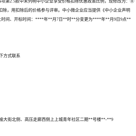
项第2.5款中未列明中小企业享受价格扣除优惠政策比例，现修改为：⑧
的扣除，用扣除后的价格参与评审。中小微企业应当提供《中小企业声明
开标时间：****年**月7日**时**分变更为****年**月9日9点**
下方式联系
大街北侧、高压走廊西侧上上城青年社区二期**号楼**-**9