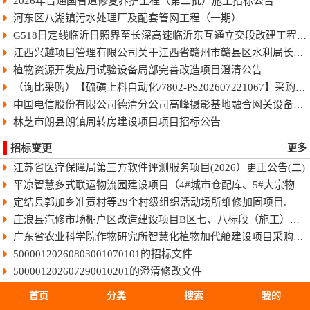
2026年普通国省道修复养护工程（第二批）施工招标公告
河东区八湖镇污水处理厂及配套管网工程（一期）
G518日定线临沂日照界至长深高速临沂东互通立交段改建工程快速化智慧公路施工招标公告
江西兴越项目管理有限公司关于江西省赣州市赣县区水利局长臂型中型蓝藻打捞干化一体船采购（项目编号：JXXY2026-GX-J002）的电子化竞争性谈判公告
植物资源开发应用试验设备局部完善改造项目澄清公告
（询比采购）【硫磺上料自动化/7802-PS202607221067】采购变更公告（第8号）
中国电信股份有限公司德清分公司高峰摄影基地融合网关设备采购项目-终止公告
林芝市朗县朗镇周转房建设项目项目招标公告
招标变更
更多
江苏省医疗保障局第三方软件评测服务项目(2026）更正公告(二)
平凉智慧多式联运物流园建设项目（4#城市仓配库、5#大宗物资库、场地强夯及地基处理）监理招标文件
定结县郭加乡准贡村等29个村级组织活动场所维修加固项目.
庄浪县汽修市场棚户区改造建设项目B区七、八标段（施工）招标文件
广东省农业科学院作物研究所智慧化植物加代舱建设项目采购更正公告（第一次）
50000120260803001070101的招标文件
500001202607290010201的澄清修改文件
50011420260806025010101的招标文件
首页
分类
搜索
我的
HBSJ-202603FJ-045003002的招标文件