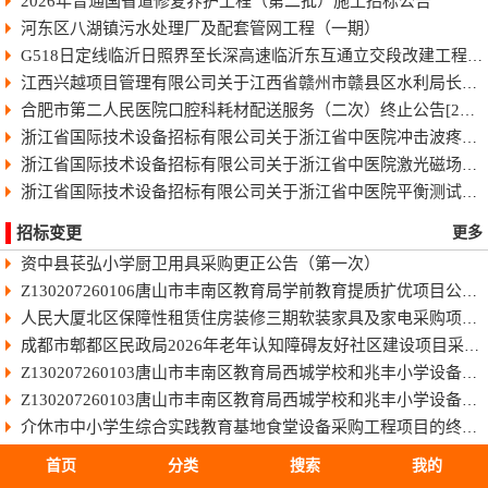
2026年普通国省道修复养护工程（第二批）施工招标公告
河东区八湖镇污水处理厂及配套管网工程（一期）
G518日定线临沂日照界至长深高速临沂东互通立交段改建工程快速化智慧公路施工招标公告
江西兴越项目管理有限公司关于江西省赣州市赣县区水利局长臂型中型蓝藻打捞干化一体船采购（项目编号：JXXY2026-GX-J002）的电子化竞争性谈判公告
合肥市第二人民医院口腔科耗材配送服务（二次）终止公告[2026]
浙江省国际技术设备招标有限公司关于浙江省中医院冲击波疼痛治疗仪项目中标(成交)结果公告
浙江省国际技术设备招标有限公司关于浙江省中医院激光磁场理疗仪项目中标(成交)结果公告
浙江省国际技术设备招标有限公司关于浙江省中医院平衡测试及训练系统项目中标(成交)结果公告
招标变更
更多
资中县苌弘小学厨卫用具采购更正公告（第一次）
Z130207260106唐山市丰南区教育局学前教育提质扩优项目公开招标
人民大厦北区保障性租赁住房装修三期软装家具及家电采购项目（项目编号：GXAD2026-G1-00001-GXLC）中标单位商务标作为附件上传的公告
成都市郫都区民政局2026年老年认知障碍友好社区建设项目采购更正公告（第一次）
Z130207260103唐山市丰南区教育局西城学校和兆丰小学设备购置项目公开招标[澄清公告]
Z130207260103唐山市丰南区教育局西城学校和兆丰小学设备购置项目公开招标
介休市中小学生综合实践教育基地食堂设备采购工程项目的终止公告
雅安市雨城区人民医院消杀及防护耗材采购项目(三次)结果更正公告（第一次）
首页
分类
搜索
我的
成都市交通运输局成都都市圈交通发展报告项目结果更正公告（第一次）