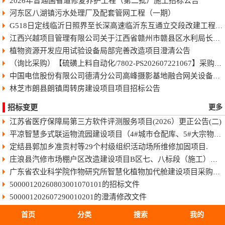
2026年普通国省道修复养护工程（第二批）施工招标公告
河东区八湖镇污水处理厂及配套管网工程（一期）
G518日定线临沂日照界至长深高速临沂东互通立交段改建工程快速化智慧公路施工招标公告
江西兴越项目管理有限公司关于江西省赣州市赣县区水利局长臂型中型蓝藻打捞干化一体船采购（项目编号：JXXY2026-GX-J002）的电子化竞争性谈判公告
植物资源开发应用试验设备局部完善改造项目澄清公告
（询比采购）【硫磺上料自动化/7802-PS202607221067】采购变更公告（第8号）
中国电信股份有限公司德清分公司高峰摄影基地融合网关设备采购项目-终止公告
林芝市朗县朗镇周转房建设项目项目招标公告
招标变更
更多
江苏省医疗保障局第三方软件评测服务项目(2026）更正公告(二)
平凉智慧多式联运物流园建设项目（4#城市仓配库、5#大宗物资库、场地强夯及地基处理）监理招标文件
定结县郭加乡准贡村等29个村级组织活动场所维修加固项目.
庄浪县汽修市场棚户区改造建设项目B区七、八标段（施工）招标文件
广东省农业科学院作物研究所智慧化植物加代舱建设项目采购更正公告（第一次）
50000120260803001070101的招标文件
500001202607290010201的澄清修改文件
50011420260806025010101的招标文件
首页
分类
搜索
我的
HBSJ-202603FJ-045003002的招标文件