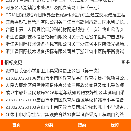
2026年普通国省道修复养护工程（第二批）施工招标公告
河东区八湖镇污水处理厂及配套管网工程（一期）
G518日定线临沂日照界至长深高速临沂东互通立交段改建工程快速化智慧公路施工招标公告
江西兴越项目管理有限公司关于江西省赣州市赣县区水利局长臂型中型蓝藻打捞干化一体船采购（项目编号：JXXY2026-GX-J002）的电子化竞争性谈判公告
合肥市第二人民医院口腔科耗材配送服务（二次）终止公告[2026]
浙江省国际技术设备招标有限公司关于浙江省中医院冲击波疼痛治疗仪项目中标(成交)结果公告
浙江省国际技术设备招标有限公司关于浙江省中医院激光磁场理疗仪项目中标(成交)结果公告
浙江省国际技术设备招标有限公司关于浙江省中医院平衡测试及训练系统项目中标(成交)结果公告
招标变更
更多
资中县苌弘小学厨卫用具采购更正公告（第一次）
Z130207260106唐山市丰南区教育局学前教育提质扩优项目公开招标
人民大厦北区保障性租赁住房装修三期软装家具及家电采购项目（项目编号：GXAD2026-G1-00001-GXLC）中标单位商务标作为附件上传的公告
成都市郫都区民政局2026年老年认知障碍友好社区建设项目采购更正公告（第一次）
Z130207260103唐山市丰南区教育局西城学校和兆丰小学设备购置项目公开招标[澄清公告]
Z130207260103唐山市丰南区教育局西城学校和兆丰小学设备购置项目公开招标
介休市中小学生综合实践教育基地食堂设备采购工程项目的终止公告
雅安市雨城区人民医院消杀及防护耗材采购项目(三次)结果更正公告（第一次）
首页
分类
搜索
我的
成都市交通运输局成都都市圈交通发展报告项目结果更正公告（第一次）